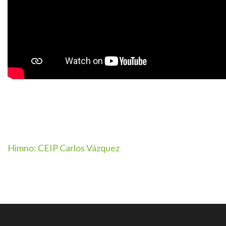
Navegación
Himno: CEIP Carlos Vázquez
de
entradas