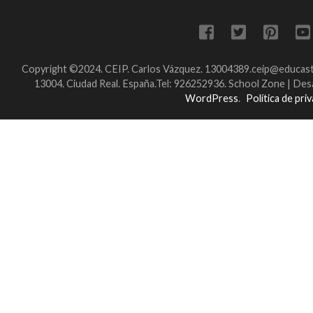
Copyright ©2024. CEIP. Carlos Vázquez. 13004389.ceip@educastil
13004. Ciudad Real. España.Tel: 926252936.
School Zone | Des
WordPress
.
Política de pri