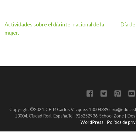
Navegación
Actividades sobre el día internacional de la
Día del
mujer.
de
entradas
Copyright ©2024. CEIP. Carlos Vázquez. 13004389.ceip@educastil
13004. Ciudad Real. España.Tel: 926252936.
School Zone | Des
WordPress
.
Política de pri