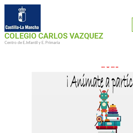
Saltar
al
contenido
(presiona
COLEGIO CARLOS VAZQUEZ
la
Centro de E.Infantil y E. Primaria
tecla
Intro)