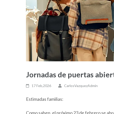
Jornadas de puertas abier
17 Feb,2026
CarlosVazquezAdmin
Estimadas familias:
Como saben, el próximo 23 de febrero se abre 