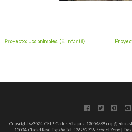
Navegación
Proyecto: Los animales. (E. Infantil)
Proyect
de
entradas
Copyright ©2024. CEIP. Carlos Vázquez. 13004389.ceip@educastil
13004. Ciudad Real. España.Tel: 926252936.
School Zone | Des