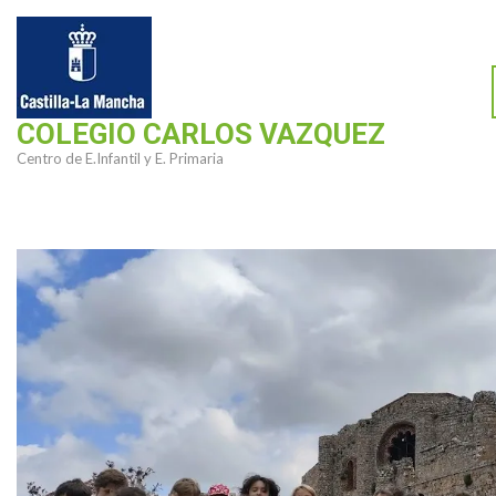
Saltar
al
contenido
(presiona
COLEGIO CARLOS VAZQUEZ
la
Centro de E.Infantil y E. Primaria
tecla
Intro)