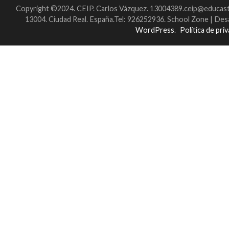
Copyright ©2024. CEIP. Carlos Vázquez. 13004389.ceip@educastil
13004. Ciudad Real. España.Tel: 926252936.
School Zone | Des
WordPress
.
Política de pri