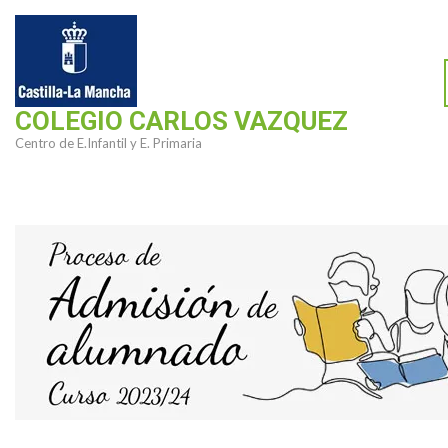
Saltar
al
contenido
(presiona
COLEGIO CARLOS VAZQUEZ
la
Centro de E.Infantil y E. Primaria
tecla
Intro)